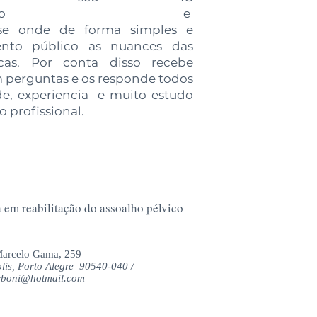
olahopelvico e
se onde de forma simples e
ento público as nuances das
icas. Por conta disso recebe
m perguntas e os responde todos
de, experiencia e muito estudo
o profissional.
a em reabilitação do assoalho pélvico
arcelo Gama, 259
lis, Porto Alegre 90540-040 /
rboni@hotmail.com