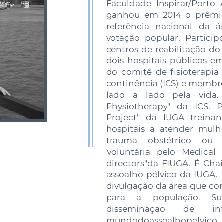
Faculdade Inspirar/Porto
ganhou em 2014 o prêmio
referência nacional da 
votação popular. Partici
centros de reabilitação do
dois hospitais públicos 
do comitê de fisioterapia
continência (ICS) e membro
lado a lado pela vida.
Physiotherapy" da ICS. 
Project" da IUGA treina
hospitais a atender mulh
trauma obstétrico ou m
Voluntária pelo Medical
directors"da FIUGA. É Cha
assoalho pélvico da IUGA.
divulgação da área que co
para a população. Su
disseminaçao de i
mundodoassoal