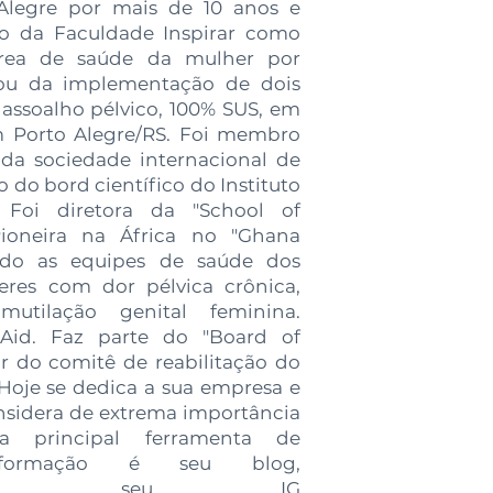
 Alegre por mais de 10 anos e
 da Faculdade Inspirar como
área de saúde da mulher por
pou da implementação de dois
 assoalho pélvico, 100% SUS, em
em Porto Alegre/RS. Foi membro
 da sociedade internacional de
 do bord científico do Instituto
 Foi diretora da "School of
Pioneira na África no "Ghana
ndo as equipes de saúde dos
eres com dor pélvica crônica,
utilação genital feminina.
 Aid. Faz parte do "Board of
ir do comitê de reabilitação do
 Hoje se dedica a sua empresa e
nsidera de extrema importância
a principal ferramenta de
nformação é seu blog,
hopelvico, seu IG