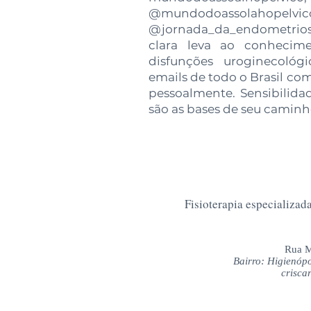
@mundodoass
@jornada_da_endometrio
clara leva ao conhecim
disfunções uroginecológ
emails de todo o Brasil co
pessoalmente. Sensibilida
são as bases de seu caminh
Fisioterapia especializad
Rua M
Bairro: Higienópo
crisca